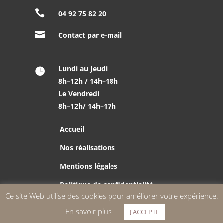

04 92 75 82 20

Contact par e-mail
Lundi au Jeudi

8h–12h / 14h–18h
Le Vendredi
8h–12h/ 14h–17h
Accueil
Nos réalisations
Mentions légales
Politique de confidentialité
Ce site Web utilise des cookies pour améliorer votre expérience.
CRT © 2026
En savoir plus
J'ACCEPTE
Une création AES COMMUNICATION